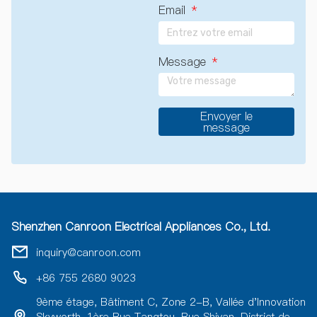
Email
Message
Envoyer le
message
A
u
t
r
e
p
o
Shenzhen Canroon Electrical Appliances Co., Ltd.
s
s
inquiry@canroon.com
i
b
+86 755 2680 9023
i
l
9ème étage, Bâtiment C, Zone 2-B, Vallée d'Innovation
i
Skyworth, 1ère Rue Tangtou, Rue Shiyan, District de