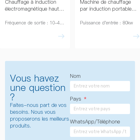
Chauffage à induction
Machine de chauffage
électromagnétique haute
par induction portable
fréquence pour billettes
PLC IGBT pour
d'aluminium 30kW
préchauffage de tuyaux
Fréquence de sortie : 10-40 kHz
Puissance d'entrée : 80kw
Vous havez
Nom
une question
?
Pays
Faites-nous part de vos
besoins. Nous vous
proposerons les meilleurs
WhatsApp/Téléphone
produits.