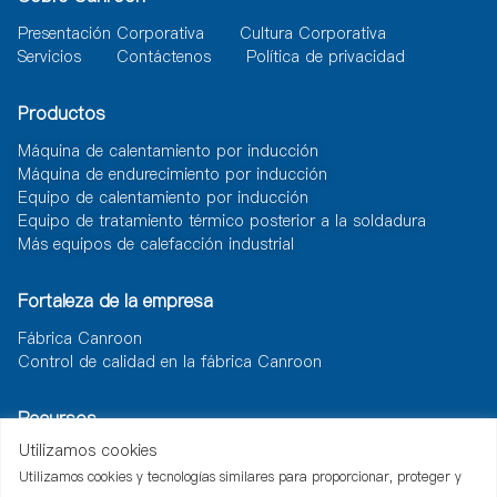
Presentación Corporativa
Cultura Corporativa
Servicios
Contáctenos
Política de privacidad
Productos
Máquina de calentamiento por inducción
Máquina de endurecimiento por inducción
Equipo de calentamiento por inducción
Equipo de tratamiento térmico posterior a la soldadura
Más equipos de calefacción industrial
Fortaleza de la empresa
Fábrica Canroon
Control de calidad en la fábrica Canroon
Recursos
Utilizamos cookies
Noticias
Documento
Soluciones
Utilizamos cookies y tecnologías similares para proporcionar, proteger y