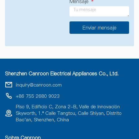
Mensaje
Enviar mensaje
A
l
t
e
r
n
a
Shenzhen Canroon Electrical Appliances Co., Ltd.
t
i
inquiry@canroon.com
v
a
+86 755 2680 9023
:
Piso 9, Edificio C, Zona 2-B, Valle de Innovación
Skyworth, 1.ª Calle Tangtou, Calle Shiyan, Distrito
Bao'an, Shenzhen, China
Sobre Canroon